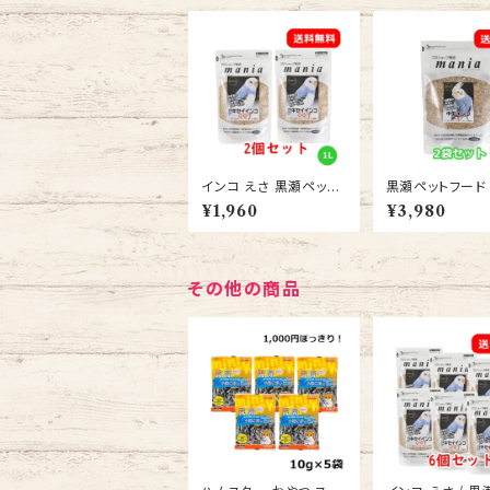
インコ えさ 黒瀬ペット
黒瀬ペットフード
フード プロショップ専用
ョップ専用 マニア
¥1,960
¥3,980
マニア mania セキセイ
ia） 中型インコ 3
インコ1L 2個セット 送
セット/ 小鳥 餌 
料無料 エサ
えさ 送料無料
その他の商品