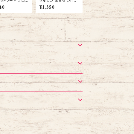
ットフード プロシ
マルカン 果実って小枝
専用 マニア（man
スリムタイプ りんご 3個
40
¥1,350
中型インコ 1L イン
セット
さ 3個セット 送料