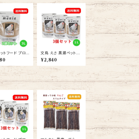
ットフード プロシ
文鳥 えさ 黒瀬ペットフ
専用 マニア（man
ード プロショップ専用
80
¥2,840
文鳥 3L 2袋セット /
マニア（mania） 文鳥 1
餌 バード えさ
L ブンチョウ エサ 3個
セット 送料無料