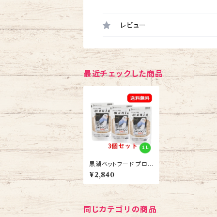
レビュー
最近チェックした商品
黒瀬ペットフード プロシ
ョップ専用 マニア（man
¥2,840
ia） セキセイインコ1L
餌 エサ 3個セット 送料
無料
同じカテゴリの商品