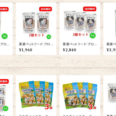
 プロシ
黒瀬ペットフード プロシ
黒瀬ペットフード プロシ
黒瀬ペ
（man
ョップ専用 マニア mani
ョップ専用 マニア（man
ョップ
¥1,960
¥2,840
¥3,9
L 2袋
a 文鳥 1L ブンチョウ エ
ia） 中型インコ 1L イン
ia） 
バード
サ 2個セット 送料無料
コ えさ 3個セット 送料
小鳥 
無料