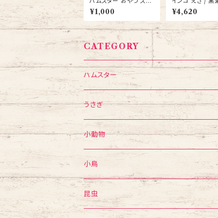
ハムスター おやつ スド
インコ えさ / 黒
ー ちょびっと 小粒にぼ
トフード プロシ
¥1,000
¥4,620
し 10ｇ 5袋 送料無料
用 マニア（mania
セイインコ1L 餌 
個セット 送料無
CATEGORY
ハムスター
フード・おやつ
うさぎ
食器・給水ボトル
フード・おやつ
小動物
かじり木・おもちゃ
食器・給水ボトル
フード・おやつ
小鳥
ゲージ・ハウス
かじり木・おもちゃ
食器・給水ボトル
mania
昆虫