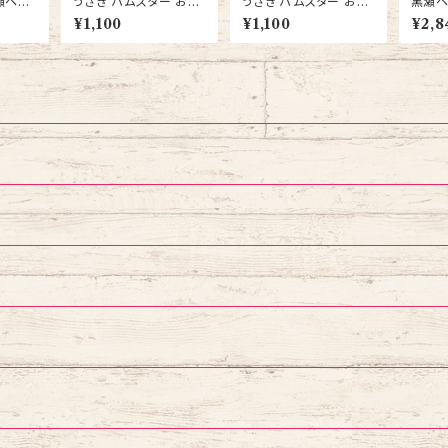
瀬ペッ
うさぎ ハムスター おや
うさぎ ハムスター おや
黒瀬ペ
ョップ専
つ スドー サクサク王国
つ スドー サクサク王国
ョップ
¥1,100
¥1,100
¥2,8
） セキ
ベジタブル4 26ｇ 3袋
とうふ 10ｇ 3袋 送料無
ia） 
エサ 6
送料無料
料
コ え
料
無料