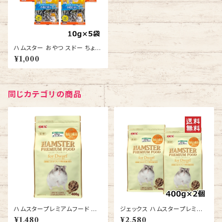
ハムスター おやつ スドー ちょび
っと 小粒にぼし 10ｇ 5袋 送料
¥1,000
無料
同じカテゴリの商品
ハムスタープレミアムフード ド
ジェックス ハムスタープレミア
ワーフ専用400g
ムフード ドワーフ専用 400g 2
¥1,480
¥2,580