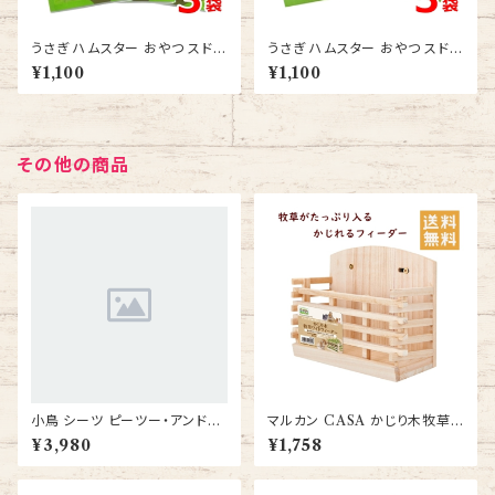
うさぎ ハムスター おやつ スドー
うさぎ ハムスター おやつ スドー
サクサク王国 とうふ 10ｇ 3袋
サクサク王国 とうふキューブ 10
¥1,100
¥1,100
送料無料
ｇ 3袋 送料無料
その他の商品
小鳥 シーツ ピーツー・アンド・
マルカン CASA かじり木牧草ワ
アソシエイツ 小鳥用シーツ 120
イドフィーダー うさぎ エサ入れ
¥3,980
¥1,758
枚 ホワイト 3個セット 送料無料
牧草入れ かじり木 チンチラ モ
インコ 文鳥 尿 糞 掃除用シーツ
ルモット