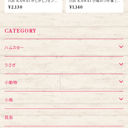
川井 KAWAI がじがじフェンス
川井 KAWAI 小鳥のツボ巣 /
S + SSセット うさぎ かじり木 フ
インコ 文鳥 巣
¥2,130
¥1,140
ェンス 小動物 送料無料
CATEGORY
ハムスター
フード・おやつ
うさぎ
食器・給水ボトル
フード・おやつ
小動物
かじり木・おもちゃ
食器・給水ボトル
フード・おやつ
小鳥
ゲージ・ハウス
かじり木・おもちゃ
食器・給水ボトル
mania
昆虫