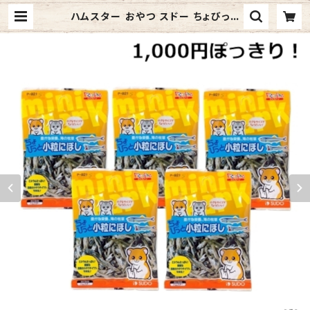
ハムスター おやつ スドー ちょびっと
小粒にぼし 10ｇ 5袋 送料無料 | ウィ
ズペットストア 本店