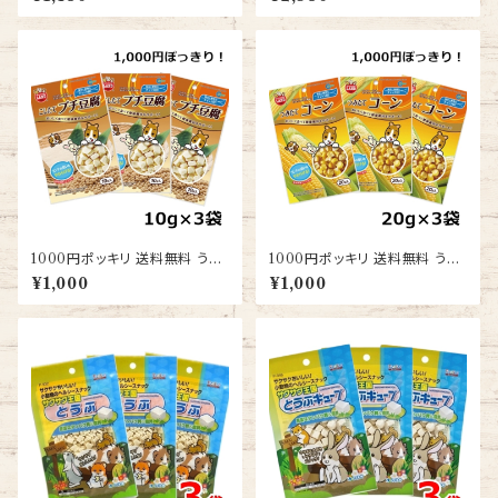
個セット 送料無料 ハムスター
エサ 餌
1000円ポッキリ 送料無料 うさ
1000円ポッキリ 送料無料 うさ
ぎ ハムスター おやつ とうふ マ
ぎ ハムスター モルモット おやつ
¥1,000
¥1,000
ルカン こしたてプチ豆腐 10g 3
コーン マルカン つみたてコーン
個セット お試し ポイント消化
20g 3個セット お試し ポイント
消化