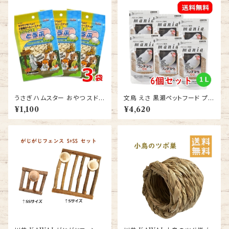
うさぎ ハムスター おやつ スドー
文鳥 えさ 黒瀬ペットフード プロ
サクサク王国 とうふ 10ｇ 3袋
ショップ専用 マニア（mania） 文
¥1,100
¥4,620
送料無料
鳥 1L ブンチョウ エサ 6個セット
送料無料