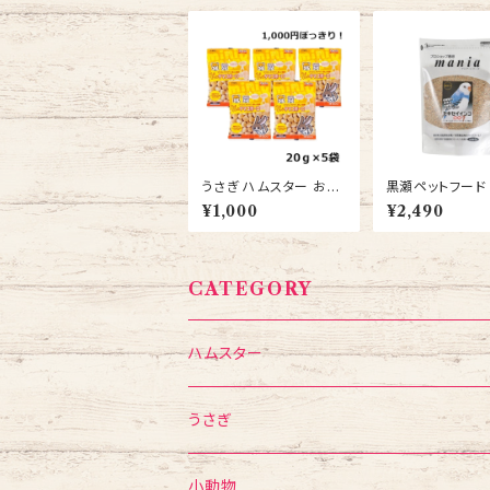
うさぎ ハムスター おや
黒瀬ペットフード
つ スドー ちょびっと タ
ョップ専用 マニア
¥1,000
¥2,490
マゴボーロ 20ｇ 5袋
ia） セキセイイ
送料無料
L
CATEGORY
ハムスター
フード・おやつ
うさぎ
食器・給水ボトル
フード・おやつ
小動物