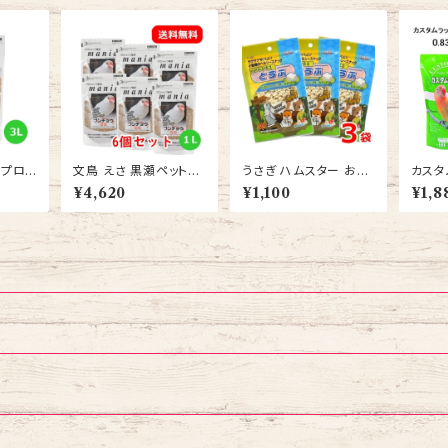
 プロシ
文鳥 えさ 黒瀬ペットフ
うさぎ ハムスター おや
カスタ
（man
ード プロショップ専用
つ スドー サクサク王国
ンコブレンド 
¥4,620
¥1,100
¥1,8
ンコ 3
マニア（mania） 文鳥 1
とうふ 10ｇ 3袋 送料無
個セッ
L ブンチョウ エサ 6個
料
セット 送料無料