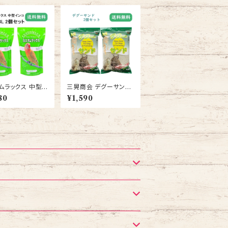
ムラックス 中型イ
三晃商会 デグーサンド
0.83L 2
2個セット デグー プレー
80
¥1,590
ト エサ P2
リードッグ用 浴び砂 砂
遊び