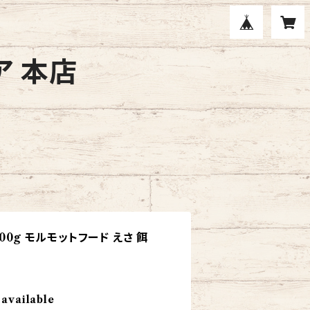
ア 本店
00g モルモットフード えさ 餌
 available