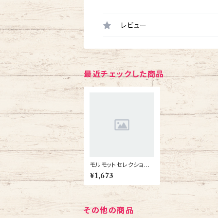
レビュー
最近チェックした商品
モルモットセレクション
700g モルモットフード
¥1,673
えさ 餌
その他の商品