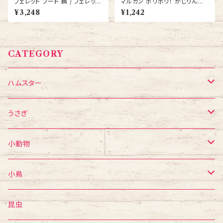
フェレット フード 餌 / フェレット
マルカン ポリポリ！ かじりんご
セレクション パフォーマンス 1.5
8ｇ 3個セット うさぎ モルモット
¥3,248
¥1,242
kg えさ イースター
ハムスター リス チンチラ おやつ
CATEGORY
ハムスター
フード・おやつ
うさぎ
食器・給水ボトル
フード・おやつ
小動物
かじり木・おもちゃ
食器・給水ボトル
フード・おやつ
小鳥
ゲージ・ハウス
かじり木・おもちゃ
食器・給水ボトル
mania
昆虫