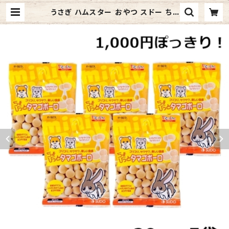
うさぎ ハムスター おやつ スドー ちょ
びっと タマゴボーロ 20ｇ 5袋 送料
無料 | ウィズペットストア 本店