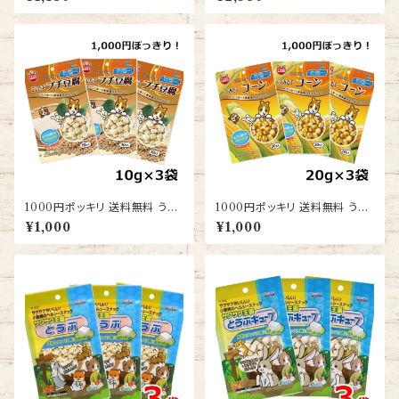
個セット 送料無料 ハムスター
エサ 餌
1000円ポッキリ 送料無料 うさ
1000円ポッキリ 送料無料 うさ
ぎ ハムスター おやつ とうふ マ
ぎ ハムスター モルモット おやつ
¥1,000
¥1,000
ルカン こしたてプチ豆腐 10g 3
コーン マルカン つみたてコーン
個セット お試し ポイント消化
20g 3個セット お試し ポイント
消化