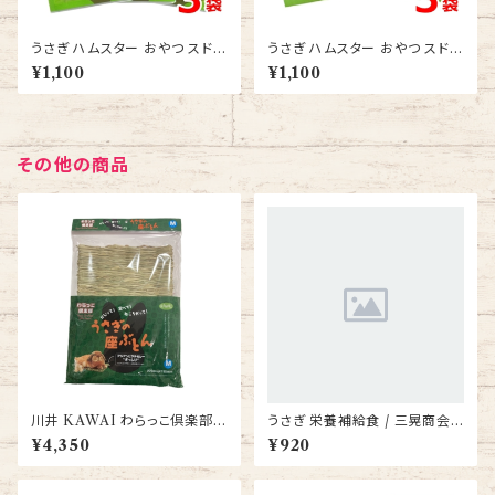
うさぎ ハムスター おやつ スドー
うさぎ ハムスター おやつ スドー
サクサク王国 とうふ 10ｇ 3袋
サクサク王国 とうふキューブ 10
¥1,100
¥1,100
送料無料
ｇ 3袋 送料無料
その他の商品
川井 KAWAI わらっこ倶楽部
うさぎ 栄養補給食 / 三晃商会
うさぎの座ぶとん L 6個セット/
ラビット・ヘアボールリリーフ 50
¥4,350
¥920
ウサギ チモシー 座布団
g