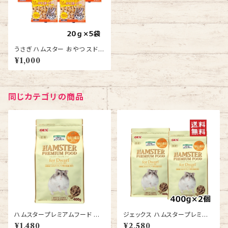
うさぎ ハムスター おやつ スドー
ちょびっと タマゴボーロ 20ｇ 5
¥1,000
袋 送料無料
同じカテゴリの商品
ハムスタープレミアムフード ド
ジェックス ハムスタープレミア
ワーフ専用400g
ムフード ドワーフ専用 400g 2
¥1,480
¥2,580