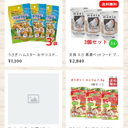
うさぎ ハムスター おやつ スドー
文鳥 えさ 黒瀬ペットフード プロ
サクサク王国 ベジタブル4 26ｇ
ショップ専用 マニア（mania） 文
¥1,100
¥2,840
3袋 送料無料
鳥 1L ブンチョウ エサ 3個セット
送料無料