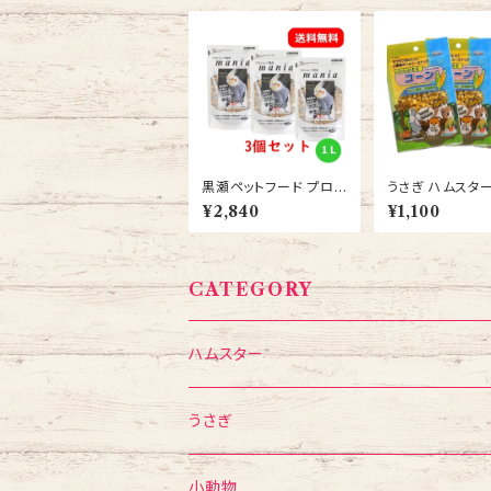
黒瀬ペットフード プロシ
うさぎ ハムスター
ョップ専用 マニア（man
つ スドー サク
¥2,840
¥1,100
ia） 中型インコ 1L イン
コーン 20ｇ 3袋
コ えさ 3個セット 送料
無料
無料
CATEGORY
ハムスター
フード・おやつ
うさぎ
食器・給水ボトル
フード・おやつ
小動物