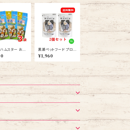
 ハムスター おや
黒瀬ペットフード プロシ
ドー サクサク王国
ョップ専用 マニア mani
00
¥1,960
10ｇ 3袋 送料無
a 中型インコ 1L 2個セ
ット 送料無料 インコ え
さ