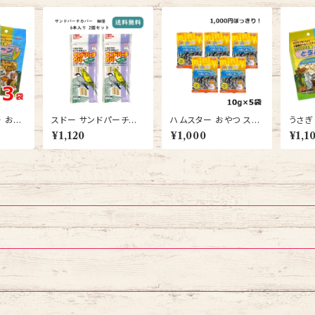
 おや
スドー サンドパーチカ
ハムスター おやつ スド
うさぎ
サク王国
バー 細径 6本入 2個セ
ー ちょびっと 小粒にぼ
つ ス
¥1,120
¥1,000
¥1,1
 送料
ット インコ 文鳥 止まり
し 10ｇ 5袋 送料無料
とうふ 
木 爪とぎ
料