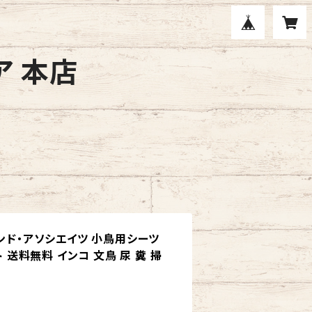
ア 本店
アンド・アソシエイツ 小鳥用シーツ
ト 送料無料 インコ 文鳥 尿 糞 掃