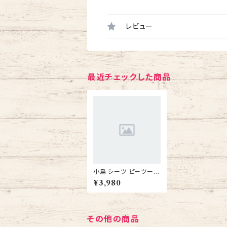
レビュー
最近チェックした商品
小鳥 シーツ ピーツー・
アンド・アソシエイツ 小
¥3,980
鳥用シーツ 120枚 ホワ
イト 3個セット 送料無料
インコ 文鳥 尿 糞 掃除
用シーツ
その他の商品