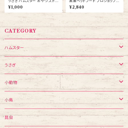
うさぎ ハムスター おやつ スドー
黒瀬ペットフード プロショップ専
ちょびっと タマゴボーロ 20ｇ 5
用 マニア（mania） セキセイイン
¥1,000
¥2,840
袋 送料無料
コ1L 餌 エサ 3個セット 送料無
料
CATEGORY
ハムスター
フード・おやつ
うさぎ
食器・給水ボトル
フード・おやつ
小動物
かじり木・おもちゃ
食器・給水ボトル
フード・おやつ
小鳥
ゲージ・ハウス
かじり木・おもちゃ
食器・給水ボトル
mania
昆虫