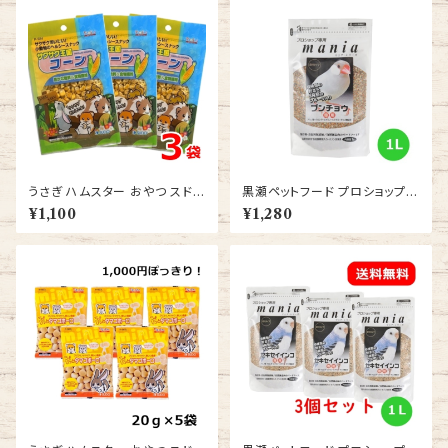
うさぎ ハムスター おやつ スドー
黒瀬ペットフード プロショップ専
サクサク王国 コーン 20ｇ 3袋
用 マニア（mania） 文鳥 1L
¥1,100
¥1,280
送料無料