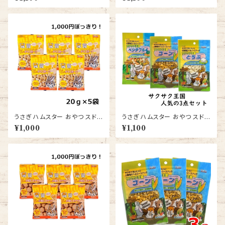
送料無料
ｇ 3袋 送料無料
うさぎ ハムスター おやつ スドー
うさぎ ハムスター おやつ スドー
ちょびっと タマゴボーロ 20ｇ 5
サクサク王国 とうふ コーン ベ
¥1,000
¥1,100
袋 送料無料
ジタブル4 各1つ 計3袋 送料無
料