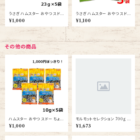
うさぎ ハムスター おやつ スドー
うさぎ ハムスター おやつ スドー
ちょびっと 小粒ビスケット 23ｇ
サクサク王国 コーン 20ｇ 3袋
¥1,000
¥1,100
5袋 送料無料
送料無料
その他の商品
ハムスター おやつ スドー ちょび
モルモットセレクション 700g モ
っと 小粒にぼし 10ｇ 5袋 送料
ルモットフード えさ 餌
¥1,000
¥1,673
無料