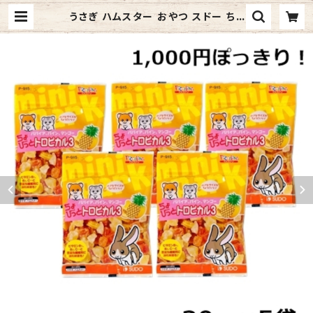
うさぎ ハムスター おやつ スドー ちょ
びっと ベジタブルミックス 13ｇ 5袋
送料無料 | ウィズペットストア 本店