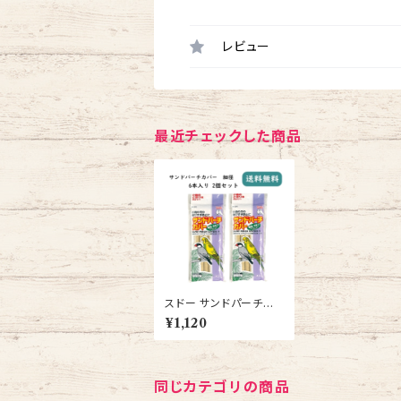
レビュー
最近チェックした商品
スドー サンドパーチカ
バー 細径 6本入 2個セ
¥1,120
ット インコ 文鳥 止まり
木 爪とぎ
同じカテゴリの商品