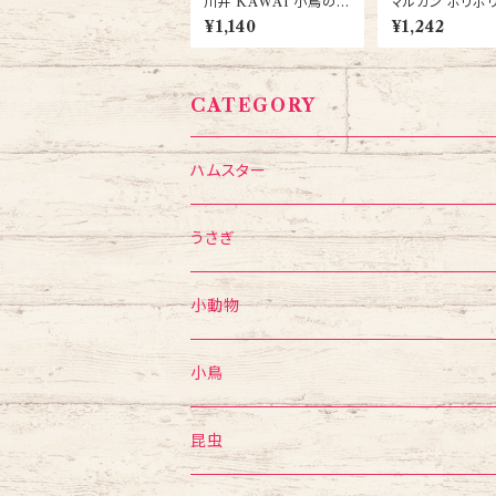
川井 KAWAI 小鳥のツ
マルカン ポリポリ
ボ巣 / インコ 文鳥 巣
りんご 8ｇ 3個セ
¥1,140
¥1,242
さぎ モルモット 
ター リス チンチ
つ
CATEGORY
ハムスター
フード・おやつ
うさぎ
食器・給水ボトル
フード・おやつ
小動物
かじり木・おもちゃ
食器・給水ボトル
フード・おやつ
小鳥
ゲージ・ハウス
かじり木・おもちゃ
食器・給水ボトル
mania
昆虫