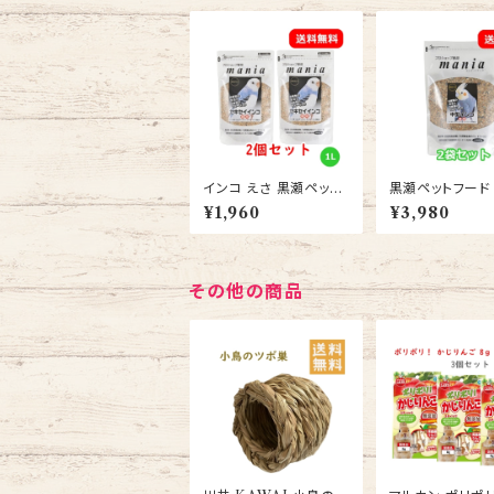
インコ えさ 黒瀬ペット
黒瀬ペットフード
フード プロショップ専用
ョップ専用 マニア
¥1,960
¥3,980
マニア mania セキセイ
ia） 中型インコ 3
インコ1L 2個セット 送
セット/ 小鳥 餌 
料無料 エサ
えさ 送料無料
その他の商品