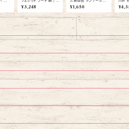
！ かじ
フェレット フード 餌 / フ
三晃商会 ランナーボー
川井 
ット う
ェレットセレクション パ
ル 18 / ゴールデン ハム
倶楽部
¥3,248
¥1,650
¥4,3
ハムス
フォーマンス 1.5kg え
スター 回し車 ホイール
ん L 6個セット/ ウサギ
ラ おや
さ イースター
チモシ