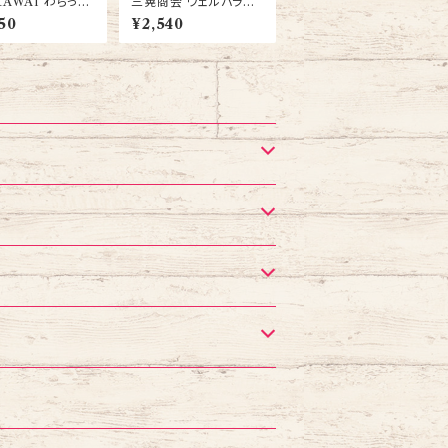
KAWAI わらっこ
三晃商会 ウェルバラン
 うさぎの座ぶと
ス デグーフード 400g
50
¥2,540
3袋セット デグー フード
ー 座布団
エサ