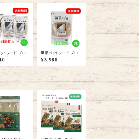
ットフード プロシ
黒瀬ペットフード プロシ
専用 マニア（man
ョップ専用 マニア（man
40
¥3,980
セキセイインコ1L
ia） 文鳥 3L 2袋セット /
サ 3個セット 送料
小鳥 餌 バード えさ